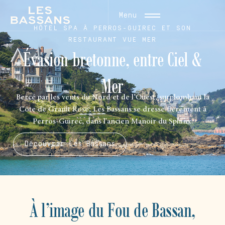
Menu
HÔTEL SPA À PERROS-GUIREC ET SON
RESTAURANT VUE MER
Évasion bretonne, entre Ciel &
Mer
Bercé par les vents du Nord et de l’Ouest, surplombant la
Côte de Granit Rose, Les Bassans se dresse fièrement à
Perros-Guirec, dans l'ancien Manoir du Sphinx.
Découvrir Les Bassans
À l’image du Fou de Bassan,