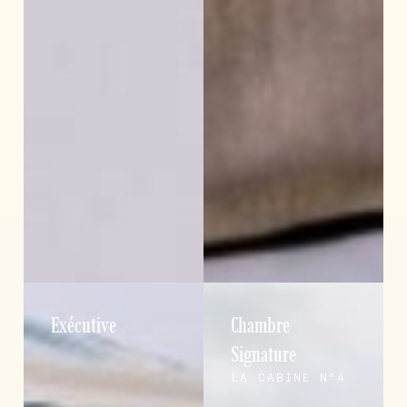
Exécutive
Chambre
Signature
LA CABINE N°4